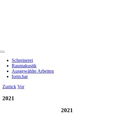
Zum
Inhalt
springen
Toggle
Navigation
Schreinerei
Raumakustik
Ausgewählte Arbeiten
form.bar
Zurück
Vor
2021
2021