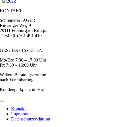
KONTAKT
Schreinerei JÄGER
Rimsinger Weg 9
79111 Freiburg im Breisgau
T. +49 (0) 761 491 410
jaeger@moebel-nach-mass.de
GESCHÄFTSZEITEN
Mo-Do: 7:30 – 17:00 Uhr
Fr: 7:30 – 16:00 Uhr
Weitere Beratungstermine
nach Vereinbarung
Kundenparkplatz im Hof
Toggle
Navigation
Kontakt
Impressum
Datenschutzerklärung