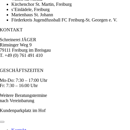
Kirchenchor St. Martin, Freiburg
s’Einlädele, Freiburg
Marienhaus St. Johann
Förderkreis Jugendfussball FC Freiburg-St. Georgen e. V.
KONTAKT
Schreinerei JÄGER
Rimsinger Weg 9
79111 Freiburg im Breisgau
T. +49 (0) 761 491 410
jaeger@moebel-nach-mass.de
GESCHÄFTSZEITEN
Mo-Do: 7:30 – 17:00 Uhr
Fr: 7:30 – 16:00 Uhr
Weitere Beratungstermine
nach Vereinbarung
Kundenparkplatz im Hof
Toggle
Navigation