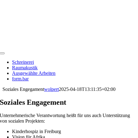
Zum
Inhalt
springen
Toggle
Navigation
Schreinerei
Raumakustik
Ausgewählte Arbeiten
form.bar
Soziales Engegament
wolpert
2025-04-18T13:11:35+02:00
Soziales Engagement
Unternehmerische Verantwortung heißt für uns auch Unterstützung
von sozialen Projekten:
Kinderhospiz in Freiburg
Vision für Afrika