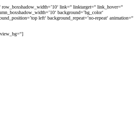
 row_boxshadow_width=’10‘ link=“ linktarget=“ link_hover=“
olumn_boxshadow_width=’10‘ background=’bg_color‘
und_position=’top left‘ background_repeat=’no-repeat‘ animation=“
review_bg=“]