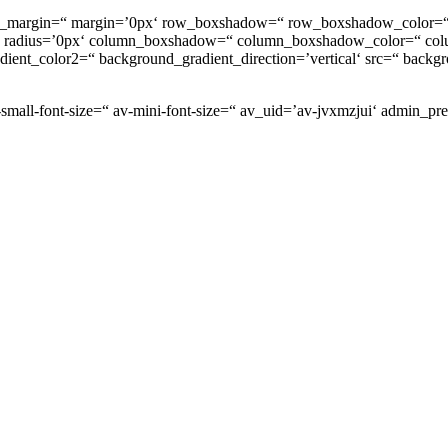
stom_margin=“ margin=’0px‘ row_boxshadow=“ row_boxshadow_color=“
or=“ radius=’0px‘ column_boxshadow=“ column_boxshadow_color=“ c
nt_color2=“ background_gradient_direction=’vertical‘ src=“ backgro
-small-font-size=“ av-mini-font-size=“ av_uid=’av-jvxmzjui‘ admin_p