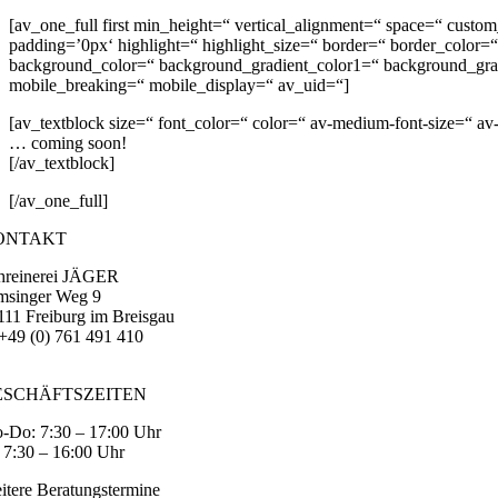
[av_one_full first min_height=“ vertical_alignment=“ space=“ cu
padding=’0px‘ highlight=“ highlight_size=“ border=“ border_col
background_color=“ background_gradient_color1=“ background_gradie
mobile_breaking=“ mobile_display=“ av_uid=“]
[av_textblock size=“ font_color=“ color=“ av-medium-font-size=“ av
… coming soon!
[/av_textblock]
[/av_one_full]
ONTAKT
hreinerei JÄGER
msinger Weg 9
111 Freiburg im Breisgau
 +49 (0) 761 491 410
eger@moebel-nach-mass.de
ESCHÄFTSZEITEN
-Do: 7:30 – 17:00 Uhr
: 7:30 – 16:00 Uhr
itere Beratungstermine