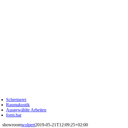
Zum
Inhalt
springen
oggle
avigation
Schreinerei
Raumakustik
Ausgewählte Arbeiten
form.bar
showroom
wolpert
2019-05-21T12:09:25+02:00