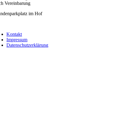
ch Vereinbarung
ndenparkplatz im Hof
oggle
avigation
Kontakt
Impressum
Datenschutzerklärung